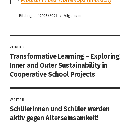
>
Programm des Workshops (Englisch)
Autor
Veröffentlicht
Kategorien
Bildung
19/03/2026
Allgemein
am
Beitragsnavigation
ZURÜCK
Transformative Learning – Exploring
Vorheriger
Beitrag:
Inner and Outer Sustainability in
Cooperative School Projects
WEITER
Schülerinnen und Schüler werden
Nächster
Beitrag:
aktiv gegen Alterseinsamkeit!